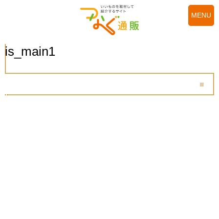
MENU
is_main1