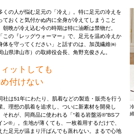
くの人が悩む足元の「冷え」。特に足元の冷えを
っておくと気付かぬ内に全身が冷えてしまうこと
。朝晩が冷え込む今の時期は特に油断は禁物だ。
この『レッグウォーマー』で、足元を温め冷えか
身体を守ってください」と話すのは、加茂繊維㈱
岡山県津山市）の取締役会長、角野充俊さん。
フィットしても
締め付けない
社は51年にわたり、肌着などの製造・販売を行う
業。理想の肌着を追求し、ついに新素材を開発し
。それが、同商品に使われる「“着る岩盤浴®”BSフ
イン®」。生地が薄くても、一枚着用するだけで、
えた足元が温まり汗ばんでも蒸れない。まるで心地