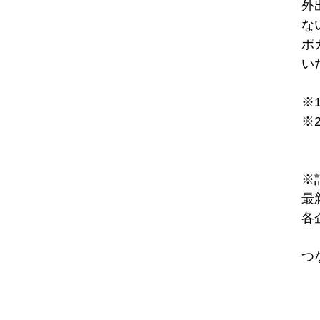
外
な
ポ
い
※
※
※
最
各
つ