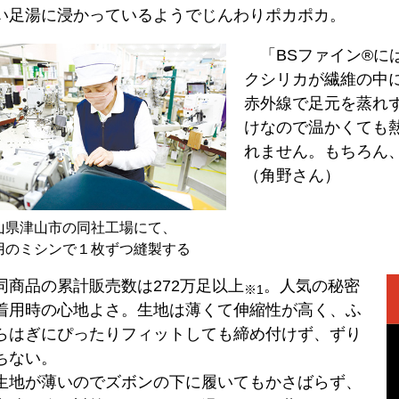
い足湯に浸かっているようでじんわりポカポカ。
「BSファイン®に
クシリカが繊維の中
赤外線で足元を蒸れ
けなので温かくても
れません。もちろん
（角野さん）
山県津山市の同社工場にて、
用のミシンで１枚ずつ縫製する
商品の累計販売数は272万足以上
。人気の秘密
※1
着用時の心地よさ。生地は薄くて伸縮性が高く、ふ
らはぎにぴったりフィットしても締め付けず、ずり
ちない。
地が薄いのでズボンの下に履いてもかさばらず、