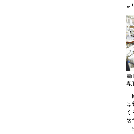
よ
岡
専
同
は
く
落
生