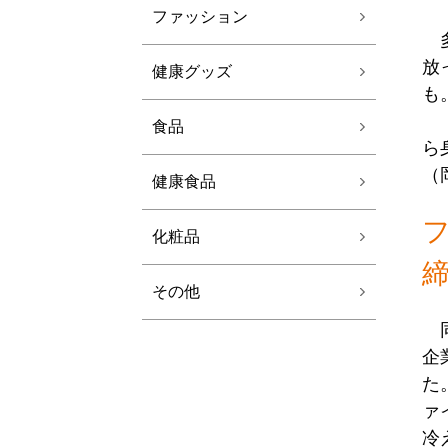
ファッション
多
放
健康グッズ
も
「
食品
ら
（
健康食品
化粧品
その他
同
企
た
ァ
冷