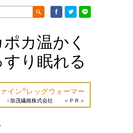
カポカ温かく
っすり眠れる
®
ファイン
レッグウォーマー
加茂繊維株式会社 ＜ＰＲ＞
い