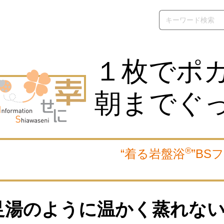
１枚でポ
朝までぐ
®
“着る岩盤浴
”BS
足湯のように温かく蒸れな