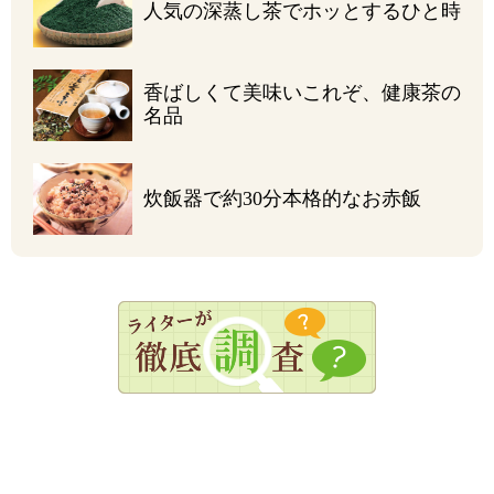
人気の深蒸し茶で
ホッとするひと時
香ばしくて美味い
これぞ、健康茶の
名品
炊飯器で約30分
本格的なお赤飯