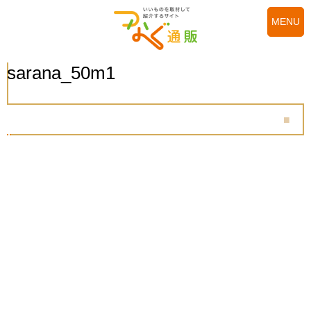
MENU
sarana_50m1