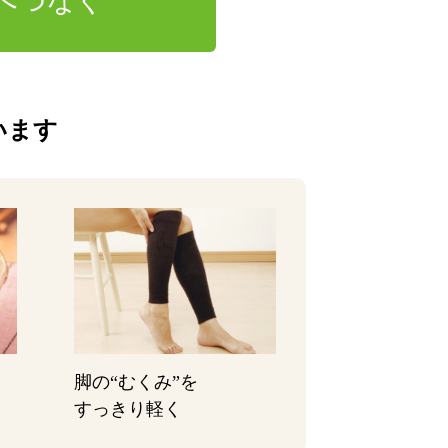
へつなぐ
います
脚の“むくみ”を
すっきり軽く