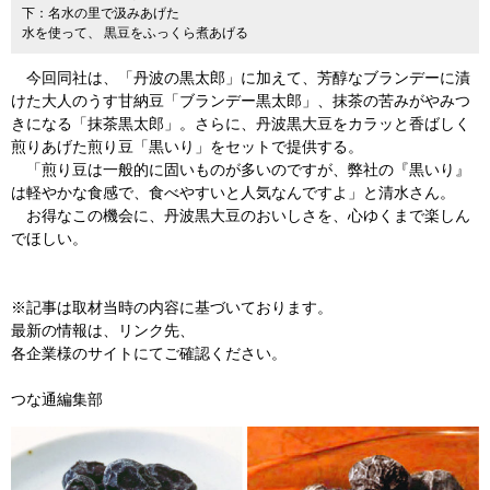
下：名水の里で汲みあげた
水を使って、 黒豆をふっくら煮あげる
今回同社は、「丹波の黒太郎」に加えて、芳醇なブランデーに漬
けた大人のうす甘納豆「ブランデー黒太郎」、抹茶の苦みがやみつ
きになる「抹茶黒太郎」。さらに、丹波黒大豆をカラッと香ばしく
煎りあげた煎り豆「黒いり」をセットで提供する。
「煎り豆は一般的に固いものが多いのですが、弊社の『黒いり』
は軽やかな食感で、食べやすいと人気なんですよ」と清水さん。
お得なこの機会に、丹波黒大豆のおいしさを、心ゆくまで楽しん
でほしい。
※記事は取材当時の内容に基づいております。
最新の情報は、リンク先、
各企業様のサイトにてご確認ください。
つな通編集部