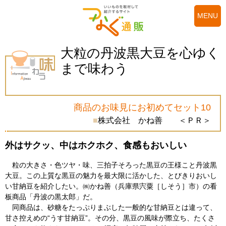
MENU
大粒の丹波黒大豆を
心ゆく
まで味わう
商品のお味見にお初めてセット10
株式会社 かね善 ＜ＰＲ＞
外はサクッ、中はホクホク、食感もおいしい
粒の大きさ・色ツヤ・味、三拍子そろった黒豆の王様こと丹波黒
大豆。この上質な黒豆の魅力を最大限に活かした、とびきりおいし
い甘納豆を紹介したい。㈱かね善（兵庫県宍粟［しそう］市）の看
板商品「丹波の黒太郎」だ。
同商品は、砂糖をたっぷりまぶした一般的な甘納豆とは違って、
甘さ控えめの“うす甘納豆”。その分、黒豆の風味が際立ち、たくさ