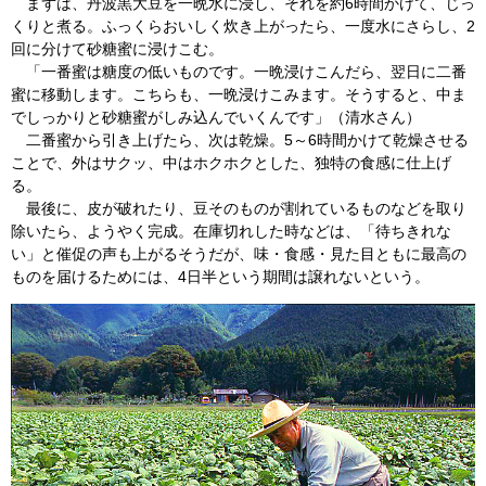
まずは、丹波黒大豆を一晩水に浸し、それを約6時間かけて、じっ
くりと煮る。ふっくらおいしく炊き上がったら、一度水にさらし、2
回に分けて砂糖蜜に浸けこむ。
「一番蜜は糖度の低いものです。一晩浸けこんだら、翌日に二番
蜜に移動します。こちらも、一晩浸けこみます。そうすると、中ま
でしっかりと砂糖蜜がしみ込んでいくんです」（清水さん）
二番蜜から引き上げたら、次は乾燥。5～6時間かけて乾燥させる
ことで、外はサクッ、中はホクホクとした、独特の食感に仕上げ
る。
最後に、皮が破れたり、豆そのものが割れているものなどを取り
除いたら、ようやく完成。在庫切れした時などは、「待ちきれな
い」と催促の声も上がるそうだが、味・食感・見た目ともに最高の
ものを届けるためには、4日半という期間は譲れないという。