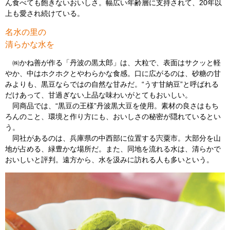
ん食べても飽きないおいしさ。幅広い年齢層に支持されて、20年以
上も愛され続けている。
名水の里の
清らかな水を
㈱かね善が作る「丹波の黒太郎」は、大粒で、表面はサクッと軽
やか、中はホクホクとやわらかな食感。口に広がるのは、砂糖の甘
みよりも、黒豆ならではの自然な甘みだ。“うす甘納豆”と呼ばれる
だけあって、甘過ぎない上品な味わいがとてもおいしい。
同商品では、“黒豆の王様”丹波黒大豆を使用。素材の良さはもち
ろんのこと、環境と作り方にも、おいしさの秘密が隠れているとい
う。
同社があるのは、兵庫県の中西部に位置する宍粟市。大部分を山
地が占める、緑豊かな場所だ。また、同地を流れる水は、清らかで
おいしいと評判。遠方から、水を汲みに訪れる人も多いという。