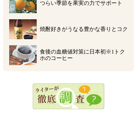
つらい季節を
果実の力でサポート
焼酎好きがうなる
豊かな香りとコク
食後の血糖値対策に
日本初
※1
トク
ホのコーヒー