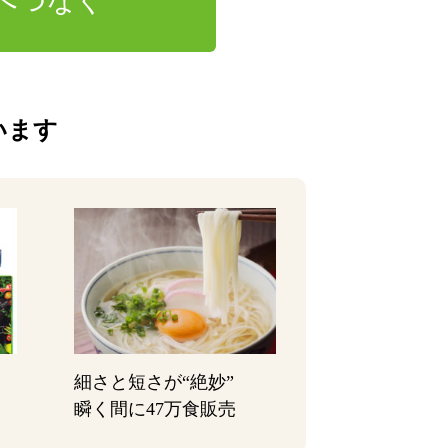
へつなぐ
います
細さと短さが“絶妙”
瞬く間に47万食販売