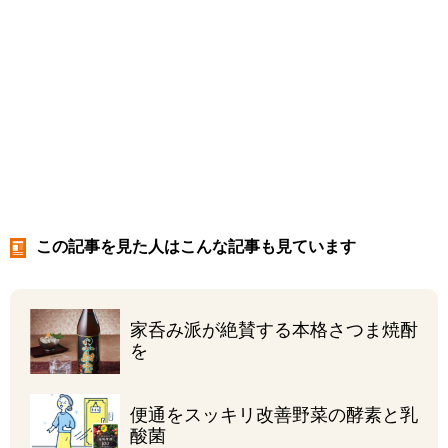
この記事を見た人はこんな記事も見ています
家呑み派が絶賛する
本格さつま焼酎
を
便通をスッキリ改善
野菜の酵素と乳
酸菌