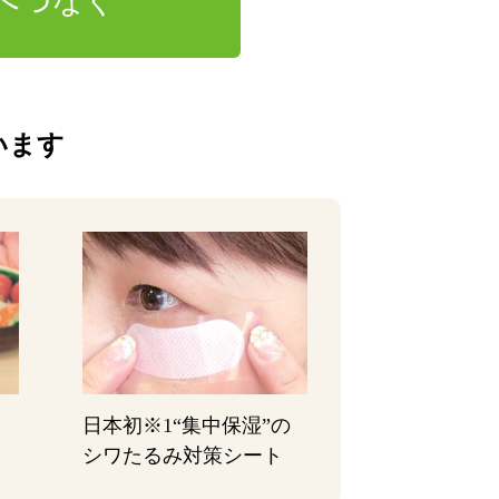
へつなぐ
います
日本初
※1
“集中保湿”の
シワたるみ対策シート