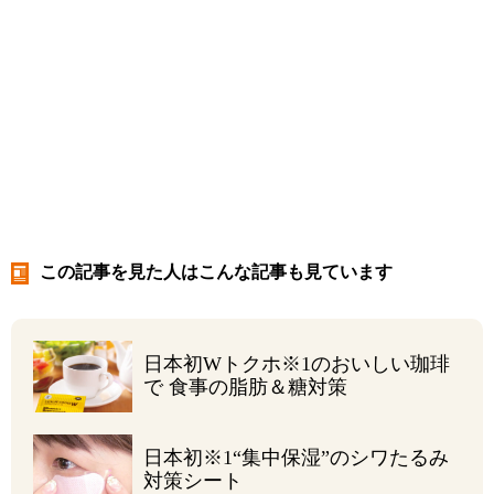
この記事を見た人はこんな記事も見ています
日本初Wトクホ
※1
の
おいしい珈琲
で
食事の脂肪＆糖対策
日本初
※1
“集中保湿”の
シワたるみ
対策シート