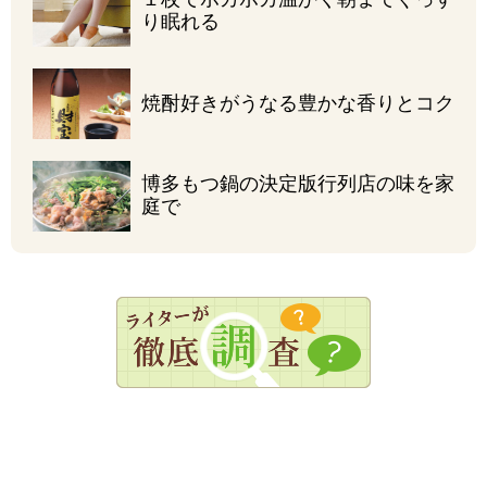
り眠れる
焼酎好きがうなる
豊かな香りとコク
博多もつ鍋の決定版
行列店の味を家
庭で