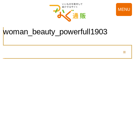
MENU
woman_beauty_powerfull1903