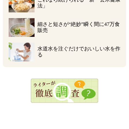
法」
細さと短さが“絶妙”
瞬く間に47万食
販売
水道水を注ぐだけで
おいしい水を作
る