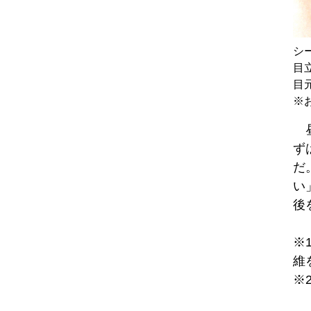
シ
目
目
※
昼
ず
だ
い
後
※
維
※