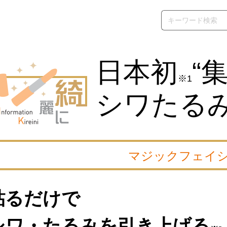
日本初
“
※1
シワたる
マジックフェイ
貼るだけで
シワ・たるみを引き上げる