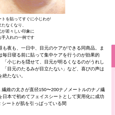
ートを貼ってすぐに小じわが
立たなくなり、
元が若々しい印象に
お手入れの一例です
も夜も、一日中、目元のケアができる同商品。ま
は毎日寝る前に貼って集中ケアを行うのが効果的
。「小じわを隠せて、目元が明るくなるのがうれし
」「目元のたるみが目立たない」など、喜びの声は
を絶たない。
1 繊維の太さが直径150〜200ナノメートルのナノ繊
を日本で初めてフェイスシートとして実用化に成功
2 シートが肌を引っぱっている間