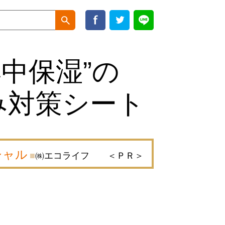
集中保湿”の
み対策シート
シャル
㈱エコライフ ＜ＰＲ＞