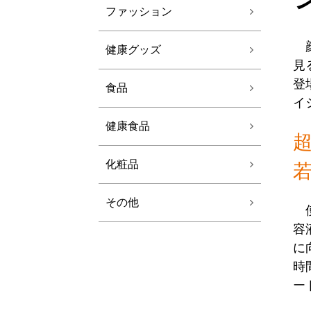
ファッション
顔
健康グッズ
見
登
食品
イ
健康食品
化粧品
その他
使
容
に
時
ー