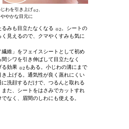
小じわを引き上げ
、
※2
つややかな目元に
るみも目立たなくなる
。シートの
※2
るく見えるので、クマやくすみも気に
繊維」をフェイスシートとして初め
る間シワを引き伸ばして目立たなく
げる効果
もある。小じわの溝にまで
※2
引き上げる。通気性が良く蒸れにくい
通に洗顔するだけで、つるんと取れる
。また、シートをはさみでカットすれ
けでなく、眉間のしわにも使える。