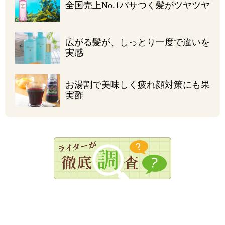
全国売上No.1
パサつく髪がツヤツヤ
広がる髪が、しっとり
一度で違いを
実感
お湯割で美味しく
疲れ顔対策にも果
実酢