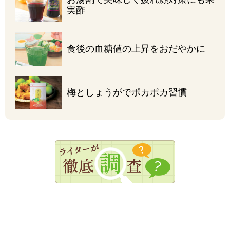
実酢
食後の血糖値の
上昇をおだやかに
梅としょうがで
ポカポカ習慣