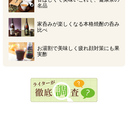
名品
家呑みが楽しくなる
本格焼酎の呑み
比べ
お湯割で美味しく
疲れ顔対策にも果
実酢