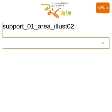
MENU
support_01_area_illust02