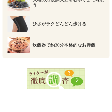
う
ひざがラク
どんどん歩ける
炊飯器で約30分
本格的なお赤飯