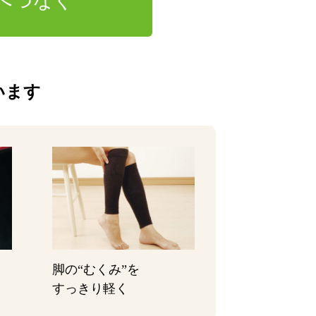
へつなぐ
います
脚の“むくみ”を
すっきり軽く