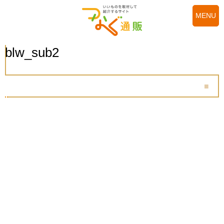
MENU
blw_sub2