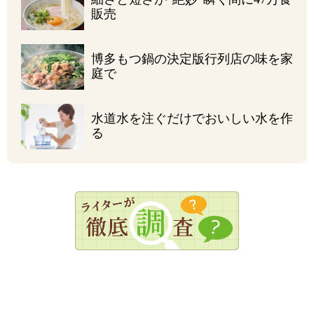
販売
博多もつ鍋の決定版
行列店の味を家
庭で
水道水を注ぐだけで
おいしい水を作
る