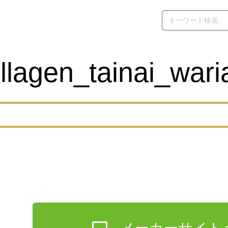
llagen_tainai_wari